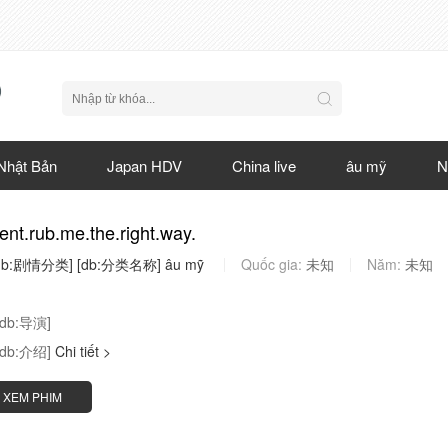
Nhật Bản
Japan HDV
China live
âu mỹ
N
kent.rub.me.the.right.way.
db:剧情分类]
[db:分类名称]
âu
mỹ
Quốc gia:
未知
Năm:
未知
[db:导演]
[db:介绍]
Chi tiết >
XEM PHIM