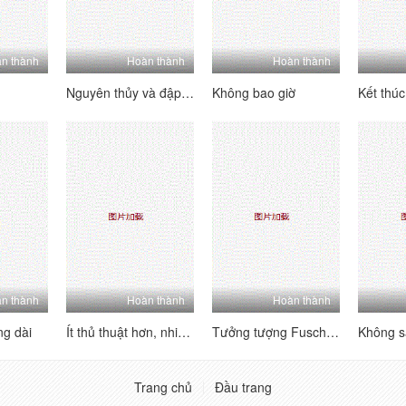
n thành
Hoàn thành
Hoàn thành
Nguyên thủy và đập mạnh
Không bao giờ
n thành
Hoàn thành
Hoàn thành
ng dài
Ít thủ thuật hơn, nhiều ngực hơn!
Tưởng tượng Fuschia của Kimberlee
Trang chủ
Đầu trang