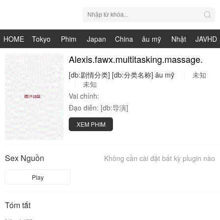
HOME
Tokyo
Phim
Japan
China
âu mỹ
Nhật
JAVHD
Hot
Nhật
Alexis.fawx.multitasking.massage.
HDV
live
Bản
[db:剧情分类]
[db:分类名称]
âu
mỹ
未知
Bản
未知
Vai chính:
Đạo diễn:
[db:导演]
XEM PHIM
Sex Nguồn
Không cần cài đặt bất kỳ plugin nào
Play
Tóm tắt