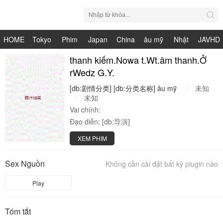
HOME
Tokyo
Phim
Japan
China
âu mỹ
Nhật
JAVHD
Hot
Nhật
thanh kiếm.Nowa t.Wt.âm thanh.Ở
HDV
live
Bản
rWedz G.Y.
Bản
[db:剧情分类]
[db:分类名称]
âu
mỹ
未知
未知
Vai chính:
Đạo diễn:
[db:导演]
XEM PHIM
Sex Nguồn
Không cần cài đặt bất kỳ plugin nào
Play
Tóm tắt